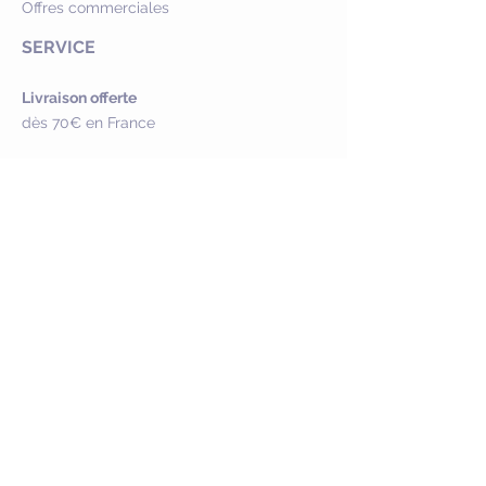
Offres commerciales
SERVICE
Livraison offerte
dès 70€ en France
Retour possible
sous 30 jours hors
personnalisation
Paiement sécurisé
NOUS CONTACTER
Service Client :
crealuandco@gmail.com
FAQ :
Questions & Réponses