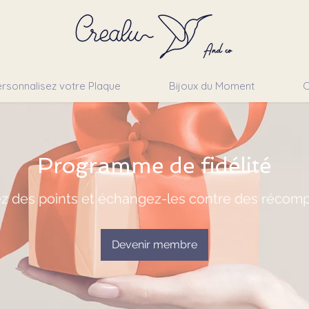
rsonnalisez votre Plaque
Bijoux du Moment
C
Programme de fidélité
z des points et échangez-les contre des récom
Devenir membre