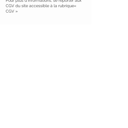
Pour plus d’informations, se reporter aux
CGV du site accessible à la rubrique«
CGV »
AIDE
Livraisons
Retours
Garantie & SAV
Programme de fidélité
Offres commerciales
SERVICE
Livraison offerte
dès 70€ en France
Retour possible
sous 30 jours hors