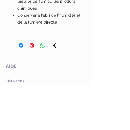
l’eau, le parfum ou les produits
chimiques
Conserver à l’abri de l’humidité et
de la lumière directe
AIDE
Livraisons
Retours
Garantie & SAV
Programme de fidélité
Offres commerciales
SERVICE