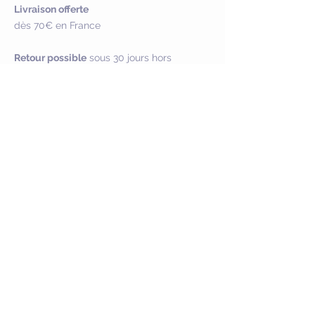
Livraison offerte
dès 70€ en France
Retour possible
sous 30 jours hors
personnalisation
Paiement sécurisé
NOUS CONTACTER
Service Client :
crealuandco@gmail.com
FAQ :
Questions & Réponses
SUIVEZ-MOI