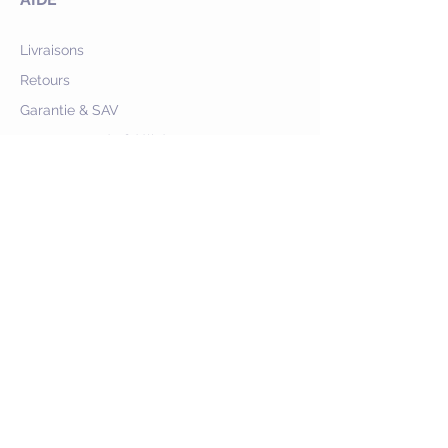
Livraisons
Retours
Garantie & SAV
Programme de fidélité
Offres commerciales
SERVICE
Livraison offerte
dès 70€ en France
Retour possible
sous 30 jours hors
personnalisation
Paiement sécurisé
NOUS CONTACTER