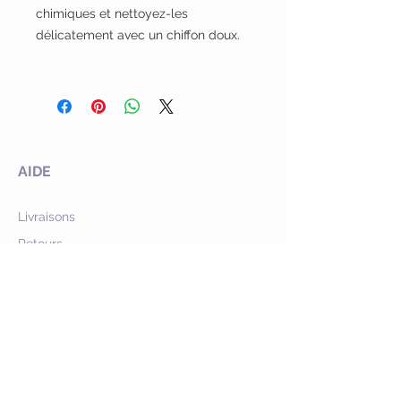
chimiques et nettoyez-les
délicatement avec un chiffon doux.
AIDE
Livraisons
Retours
Garantie & SAV
Programme de fidélité
Offres commerciales
SERVICE
Livraison offerte