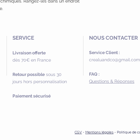
s chimiques. Rangez-les dans un endroit
e.
SERVICE
NOUS CONTACTER
Service Client :
Livraison offerte
crealuandco@gmail.com
dès 70€ en France
FAQ :
Retour possible
sous 30
Questions & Réponses
jours hors personnalisation
Paiement sécurisé
CGV
-
Mentions légales
- Politique de c